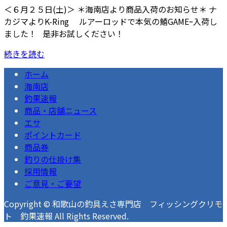
＜６月２５日(土)＞ ＊海南店より商品入荷のお知らせ＊ ナ
カジマよりK-Ring ルアーロッドで本気の鱚GAMEｰ入荷し
ました！ 是非お試しください！
続きを読む
ホーム
海南店
釣果速報
商品・店舗ニュース
エサ
ポイントカード
商品券
釣りの仕掛け集
採用情報
ご意見・ご要望
Copyright © 和歌山の釣具えさ専門店 フィッシングクリモ
ト 釣果速報 All Rights Reserved.