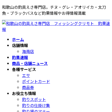
コ
ナ
和歌山の釣具えさ専門店。チヌ・グレ・アオリイカ・太刀
ン
ビ
魚・ブラックバスなど釣果情報やお得情報満載
テ
ゲ
ン
ー
ツ
シ
へ
ョ
ホーム
ス
ン
店舗情報
キ
に
海南店
ッ
移
釣果速報
プ
動
商品・店舗ニュース
各種サービス
エサ
ポイントカード
商品券
お役立ち情報
釣りスポット
釣りの仕掛け集
釣り場のマナー