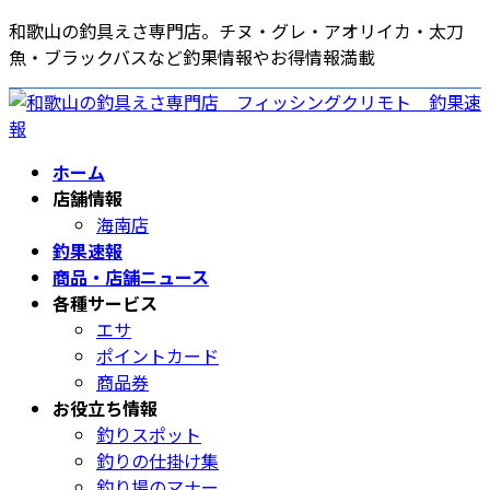
コ
ナ
和歌山の釣具えさ専門店。チヌ・グレ・アオリイカ・太刀
ン
ビ
魚・ブラックバスなど釣果情報やお得情報満載
テ
ゲ
ン
ー
ツ
シ
へ
ョ
ホーム
ス
ン
店舗情報
キ
に
海南店
ッ
移
釣果速報
プ
動
商品・店舗ニュース
各種サービス
エサ
ポイントカード
商品券
お役立ち情報
釣りスポット
釣りの仕掛け集
釣り場のマナー