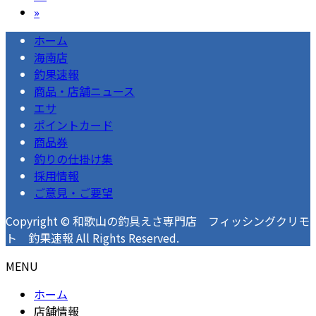
ジ
ー
定
»
ペ
ジ
ペ
ホーム
ー
ー
海南店
ジ
ジ
釣果速報
商品・店舗ニュース
送
エサ
り
ポイントカード
商品券
釣りの仕掛け集
採用情報
ご意見・ご要望
Copyright © 和歌山の釣具えさ専門店 フィッシングクリモ
ト 釣果速報 All Rights Reserved.
MENU
ホーム
店舗情報