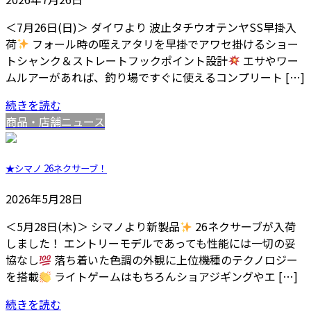
＜7月26日(日)＞ ダイワより 波止タチウオテンヤSS早掛入
荷
フォール時の咥えアタリを早掛でアワセ掛けるショー
トシャンク＆ストレートフックポイント設計
エサやワー
ムルアーがあれば、釣り場ですぐに使えるコンプリート […]
続きを読む
商品・店舗ニュース
★シマノ 26ネクサーブ！
2026年5月28日
＜5月28日(木)＞ シマノより新製品
26ネクサーブが入荷
しました！ エントリーモデルであっても性能には一切の妥
協なし
落ち着いた色調の外観に上位機種のテクノロジー
を搭載
ライトゲームはもちろんショアジギングやエ […]
続きを読む