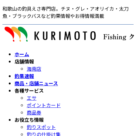
コ
ナ
和歌山の釣具えさ専門店。チヌ・グレ・アオリイカ・太刀
ン
ビ
魚・ブラックバスなど釣果情報やお得情報満載
テ
ゲ
ン
ー
ツ
シ
へ
ョ
ス
ン
ホーム
キ
に
店舗情報
ッ
移
海南店
プ
動
釣果速報
商品・店舗ニュース
各種サービス
エサ
ポイントカード
商品券
お役立ち情報
釣りスポット
釣りの仕掛け集