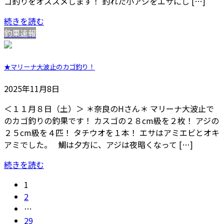
ゴ釣りをオススメします！ 釣れた小アジをエサにし […]
続きを読む
釣果速報
★マリーナ大波止のカゴ釣り！
2025年11月8日
＜１１月８日（土）＞ ＊奈良のHさん＊ マリーナ大波止で
のカゴ釣りの釣果です！ カスゴの２８cm級を２枚！ アジの
２５cm級を４匹！ タチウオを１本！ エサはアミエビとオキ
アミでした。 鯛は夕方に、アジは夜暗くなって […]
続きを読む
投
固
1
定
固
2
稿
ペ
定
…
の
ー
ペ
固
29