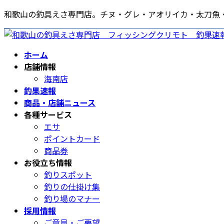
コ
ナ
和歌山の釣具えさ専門店。チヌ・グレ・アオリイカ・太刀魚
ン
ビ
テ
ゲ
ン
ー
ホーム
ツ
シ
店舗情報
へ
ョ
海南店
ス
ン
釣果速報
キ
に
商品・店舗ニュース
ッ
移
各種サービス
プ
動
エサ
ポイントカード
商品券
お役立ち情報
釣りスポット
釣りの仕掛け集
釣り場のマナー
採用情報
ご意見・ご要望