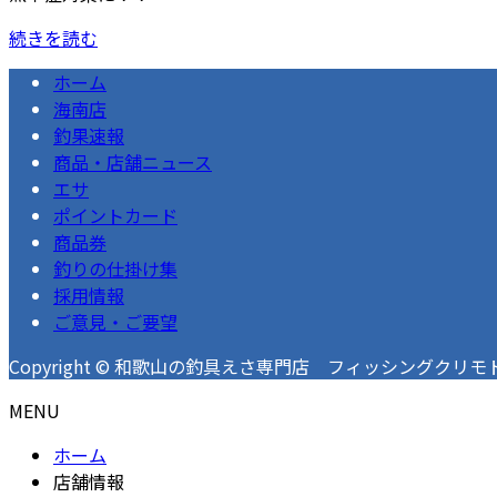
続きを読む
ホーム
海南店
釣果速報
商品・店舗ニュース
エサ
ポイントカード
商品券
釣りの仕掛け集
採用情報
ご意見・ご要望
Copyright © 和歌山の釣具えさ専門店 フィッシングクリモト 釣果速
MENU
ホーム
店舗情報