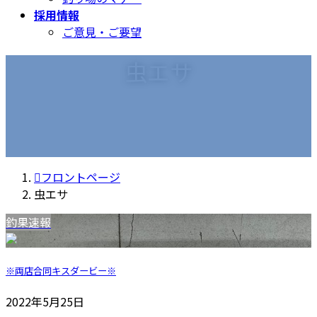
採用情報
ご意見・ご要望
虫エサ
フロントページ
虫エサ
釣果速報
※両店合同キスダービー※
2022年5月25日