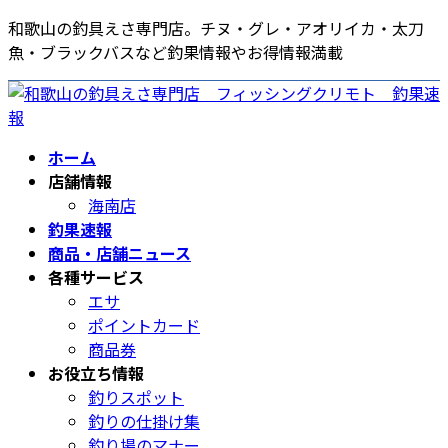
コ
ナ
和歌山の釣具えさ専門店。チヌ・グレ・アオリイカ・太刀
ン
ビ
魚・ブラックバスなど釣果情報やお得情報満載
テ
ゲ
ン
ー
ツ
シ
へ
ョ
ホーム
ス
ン
店舗情報
キ
に
海南店
ッ
移
釣果速報
プ
動
商品・店舗ニュース
各種サービス
エサ
ポイントカード
商品券
お役立ち情報
釣りスポット
釣りの仕掛け集
釣り場のマナー