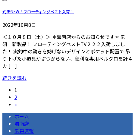
釣研NEW！フローティングベスト入荷！
2022年10月8日
＜１０月８日（土）＞ ＊海南店からのお知らせです＊ 釣
研 新製品！ フローティングベストTV２２２入荷しまし
た！ 実釣中の動きを妨げないデザインとポケット配置で 吊
り下げた小道具がぶつからない、便利な専用ベルクロを計４
カ […]
続きを読む
投
固
1
定
固
2
稿
ペ
定
»
の
ー
ペ
ホーム
ジ
ー
ペ
海南店
ジ
釣果速報
ー