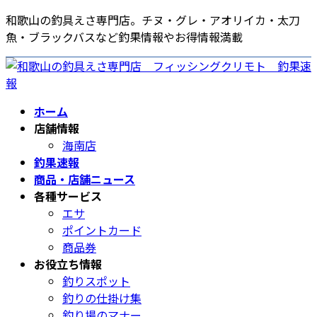
コ
ナ
和歌山の釣具えさ専門店。チヌ・グレ・アオリイカ・太刀
ン
ビ
魚・ブラックバスなど釣果情報やお得情報満載
テ
ゲ
ン
ー
ツ
シ
へ
ョ
ホーム
ス
ン
店舗情報
キ
に
海南店
ッ
移
釣果速報
プ
動
商品・店舗ニュース
各種サービス
エサ
ポイントカード
商品券
お役立ち情報
釣りスポット
釣りの仕掛け集
釣り場のマナー