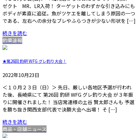
ゼクト MR、LR入荷！ ターゲットのわずかな引き込みにも
ボディが素直に追従。魚がツケエを離してしまう原因の一つ
である、左右への余分なブレやふらつきが少ない形状を […]
続きを読む
釣果速報
★第26回 釣研 WFG グレ釣り大会！
2022年10月23日
＜１０月２３日（日）＞ 先日、厳しい各地区予選が行われ
た後、長崎県にて 第26回 釣研 WFG グレ釣り大会 が３年振
りに開催されました！ 当店常連様の土谷 賢太郎さんも 予選
を勝ち抜き関西支部代表で決勝大会へ出場！ そ […]
続きを読む
商品・店舗ニュース