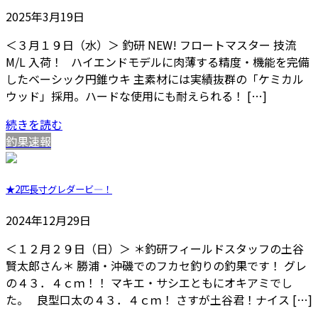
2025年3月19日
＜３月１９日（水）＞ 釣研 NEW! フロートマスター 技流
M/L 入荷！ ハイエンドモデルに肉薄する精度・機能を完備
したベーシック円錐ウキ 主素材には実績抜群の「ケミカル
ウッド」採用。ハードな使用にも耐えられる！ […]
続きを読む
釣果速報
★2匹長寸グレダービ―！
2024年12月29日
＜１２月２９日（日）＞ ＊釣研フィールドスタッフの土谷
賢太郎さん＊ 勝浦・沖磯でのフカセ釣りの釣果です！ グレ
の４３．４ｃｍ！！ マキエ・サシエともにオキアミでし
た。 良型口太の４３．４ｃｍ！ さすが土谷君！ナイス […]