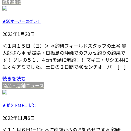
釣果速報
★50オーバーのグレ！
2023年1月20日
＜１月１５日（日）＞ ＊釣研フィールドスタッフの土谷 賢
太郎さん＊ 愛媛県・日振島の沖磯でのフカセ釣りの釣果で
す！ グレの５１．４cmを頭に爆釣！！ マキエ・サシエ共に
生オキアミでした。 土日の２日間で40センチオーバー […]
続きを読む
商品・店舗ニュース
★ゼクトＭＲ、LR！
2022年11月6日
＜１１月６日(日)＞ ＊海南店からのお知らせです＊ 釣研