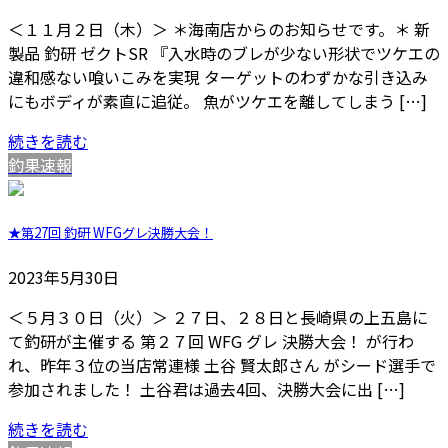
＜１１月２日（木）＞ ＊海南店からのお知らせです。＊ 新
製品 釣研 ゼクトSR 『入水時のブレが少ない形状でツケエの
違和感ない喰いこみを実現 ターゲットのわずかな引き込み
にもボディが素直に追従。 魚がツケエを離してしまう […]
続きを読む
釣果速報
★第27回 釣研 WFGグレ決勝大会！
2023年5月30日
＜５月３０日（火）＞ ２７日、２８日と長崎県の上五島に
て釣研が主催する 第２７回 WFG グレ 決勝大会！ が行わ
れ、昨年３位の当店常連様 土谷 賢太郎さん がシード選手で
参加されました！ 土谷君は過去4回、決勝大会に出 […]
続きを読む