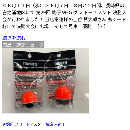
＜６月１１日（水）＞ ６月７日、８日と２日間、長崎県の
宮之浦地区にて 第29回 釣研 WFG グレ トーナメント 決勝大
会が行われました！ 当店常連様の土谷 賢太郎さん もシード
枠にて決勝大会に出場！ そして見事！優勝！ […]
続きを読む
商品・店舗ニュース
★釣研 フロートマスター 技流 入荷！