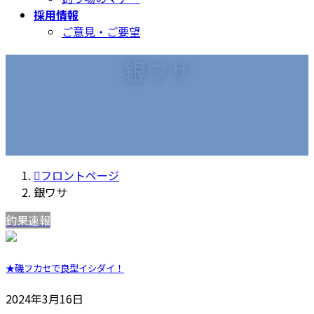
採用情報
ご意見・ご要望
銀ワサ
フロントページ
銀ワサ
釣果速報
★磯フカセで良型イシダイ！
2024年3月16日