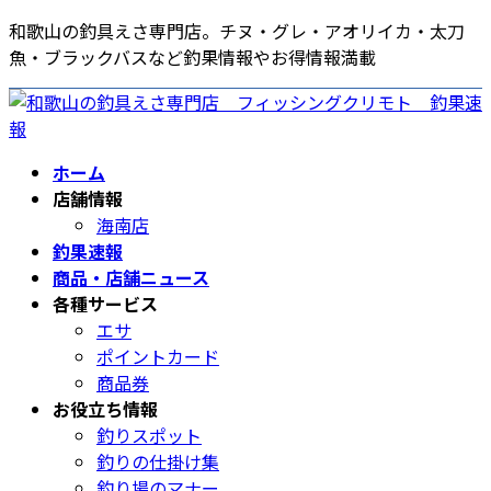
コ
ナ
和歌山の釣具えさ専門店。チヌ・グレ・アオリイカ・太刀
ン
ビ
魚・ブラックバスなど釣果情報やお得情報満載
テ
ゲ
ン
ー
ツ
シ
へ
ョ
ホーム
ス
ン
店舗情報
キ
に
海南店
ッ
移
釣果速報
プ
動
商品・店舗ニュース
各種サービス
エサ
ポイントカード
商品券
お役立ち情報
釣りスポット
釣りの仕掛け集
釣り場のマナー