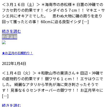
＜３月１６日（土）＞ ＊海南市の赤松様＊ 日置の沖磯での
フカセ釣りの釣果です！ イシダイの５７cm！！ マキエ・サ
シエ共にオキアミでした。 思わぬ大物に磯の周りを走り
回って獲ったとの事！ 60cmに迫る良型イシダ […]
続きを読む
釣果速報
★お正月の石鯛釣り！
2022年1月4日
＜１月４日（火）＞ ＊和歌山市の栗須さん＊ 田辺・沖磯で
の底物釣りの釣果です！ 銀ワサ６１ｃｍ！！ エサはウニで
した。 綺麗なアタリから竿先が海に突き刺さったそうで
す！ 見事な６０センチオーバーの銀ワサ！！ お正月早々に
[…]
続きを読む