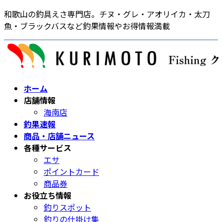
コ
ナ
和歌山の釣具えさ専門店。チヌ・グレ・アオリイカ・太刀
ン
ビ
魚・ブラックバスなど釣果情報やお得情報満載
テ
ゲ
ン
ー
ツ
シ
へ
ョ
ス
ン
ホーム
キ
に
店舗情報
ッ
移
海南店
プ
動
釣果速報
商品・店舗ニュース
各種サービス
エサ
ポイントカード
商品券
お役立ち情報
釣りスポット
釣りの仕掛け集